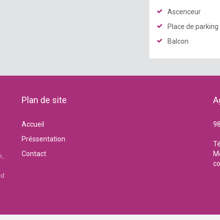
Ascenceur
Place de parking
Balcon
Plan de site
A
Accueil
98
Préssentation
Té
Contact
Mo
n,
c
nd