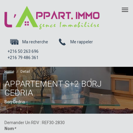
Tog
navi
Ma recherche
Me rappeler
+216 50 263 696
+216 79 486 361
Home
Detail
APPARTEMENT S+2 BORJ
CEDRIA
Borj Cedria
Demander Un RDV : REF30-2830
Nom
*