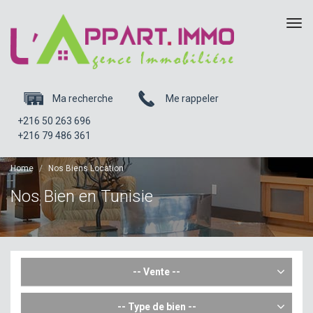
Tog
navi
Ma recherche
Me rappeler
+216 50 263 696
+216 79 486 361
Home
Nos Biens Location
Nos Bien en Tunisie
-- Vente --
-- Type de bien --