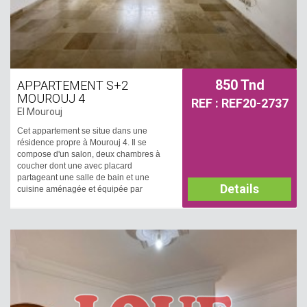
850 Tnd
APPARTEMENT S+2
MOUROUJ 4
REF : REF20-2737
El Mourouj
Cet appartement se situe dans une
résidence propre à Mourouj 4. Il se
compose d'un salon, deux chambres à
coucher dont une avec placard
partageant une salle de bain et une
Details
cuisine aménagée et équipée par
plaque, hotte et four avec accès à un
séchoir. Il est équipé par un chauffage
central et deux climatiseurs. Une place
de parking est disponible.