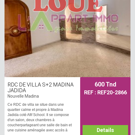
600 Tnd
RDC DE VILLA S+2 MADINA
JADIDA
REF : REF20-2866
Nouvelle Madina
Ce RDC de villa se situe dans une
quartier calme et propre à Madina
Jadida coté Afif School. Il se compose
d'un salon, deux chambres à
coucherpartageant une salle de bain et
Details
une cuisine aménagée avec accès à