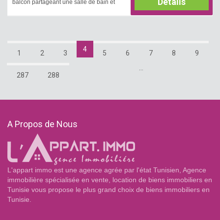
Details
balcon partageant une salle de bain et
une cuisine aménagée avec accès à un
séchoir. Il est équipé par un chauffage
central. Une place de parking est
disponible.
4
1
2
3
5
6
7
8
9
...
287
288
A Propos de Nous
L'appart immo est une agence agrée par l'état Tunisien, Agence
immobilière spécialisée en vente, location de biens immobiliers en
Tunisie vous propose le plus grand choix de biens immobiliers en
Tunisie.