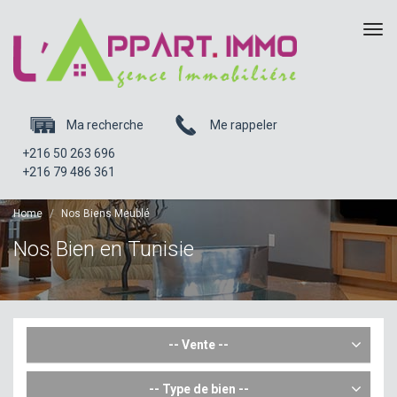
Tog
navi
Ma recherche
Me rappeler
+216 50 263 696
+216 79 486 361
Home
Nos Biens Meublé
Nos Bien en Tunisie
-- Vente --
-- Type de bien --