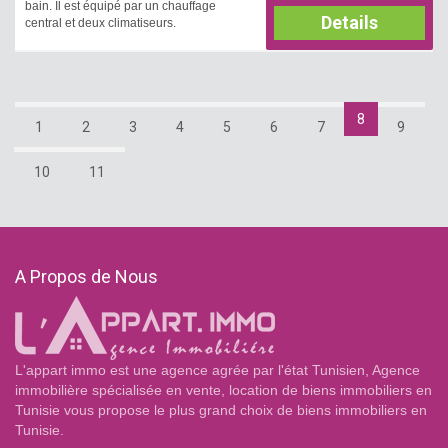
bain. Il est équipé par un chauffage
Details
central et deux climatiseurs.
8
1
2
3
4
5
6
7
9
10
11
A Propos de Nous
L'appart immo est une agence agrée par l'état Tunisien, Agence
immobilière spécialisée en vente, location de biens immobiliers en
Tunisie vous propose le plus grand choix de biens immobiliers en
Tunisie.