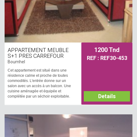
1200 Tnd
APPARTEMENT MEUBLE
S+1 PRES CARREFOUR
REF : REF30-453
Boumhel
Cet appartement est situé dans une
résidence calme et proche de toutes
commodités. L'entrée donne sur un
salon avec un accès à un balcon. Une
cuisine aménagée et équipée et
Details
complétée par un séchoir exploitable.
Un couloir muni d'un dressing nous
mène à la partie nuit qui loge une
chambre à coucher et une salle de bain.
Il est équipé par deux climatiseurs et un
chauffage central.