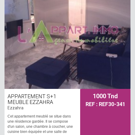
1000 Tnd
APPARTEMENT S+1
MEUBLE EZZAHRA
REF : REF30-341
Ezzahra
Cet appartement meublé se situe dans
une résidence gardée. Il se compose
d'un salon, une chambre à coucher, une
cuisine bien équipée et une salle de