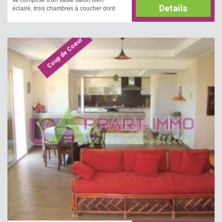
se compose d'un vaste salon bien
Details
éclairé, trois chambres à coucher dont
une avec dressing partageant une salle
d'eau avec cabine de douche et une
cuisine bien aménagée très bien
Coup de Coeur
lumineux. Un accès au toit qui comporte
une kitchenette. Une entrée de voiture
est disponible.