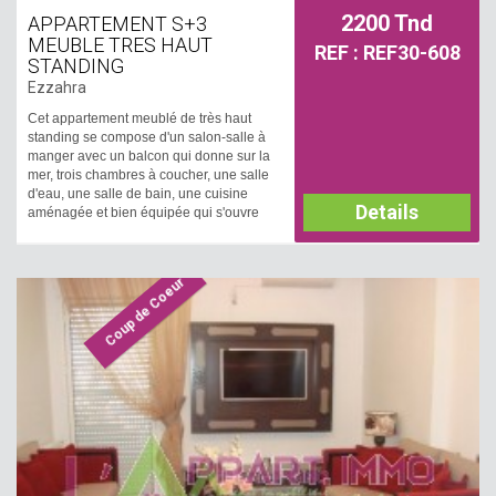
2200 Tnd
APPARTEMENT S+3
MEUBLE TRES HAUT
REF : REF30-608
STANDING
Ezzahra
Cet appartement meublé de très haut
standing se compose d'un salon-salle à
manger avec un balcon qui donne sur la
mer, trois chambres à coucher, une salle
d'eau, une salle de bain, une cuisine
Details
aménagée et bien équipée qui s'ouvre
sur le salon et qui possède un accès à
séchoir. Un chauffage central et deux
climatiseurs sont disponibles.
Coup de Coeur