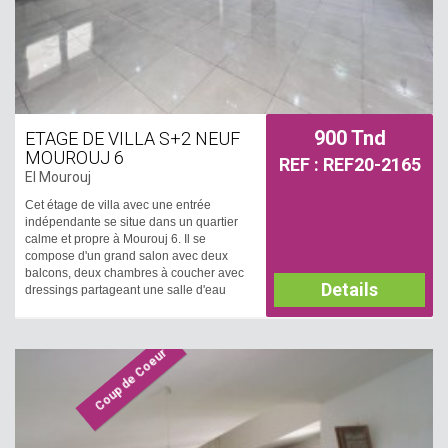
900 Tnd
ETAGE DE VILLA S+2 NEUF
MOUROUJ 6
REF : REF20-2165
El Mourouj
Cet étage de villa avec une entrée
indépendante se situe dans un quartier
calme et propre à Mourouj 6. Il se
compose d'un grand salon avec deux
balcons, deux chambres à coucher avec
Details
dressings partageant une salle d'eau
avec douche. Une cuisine aménagée et
équipée par une plaque chauffante et
hotte avec accès à un séchoir. Il est
Coup de Coeur
équipé par un chauffage central et un
climatiseur. Une place de parking sous-
sol est disponible.