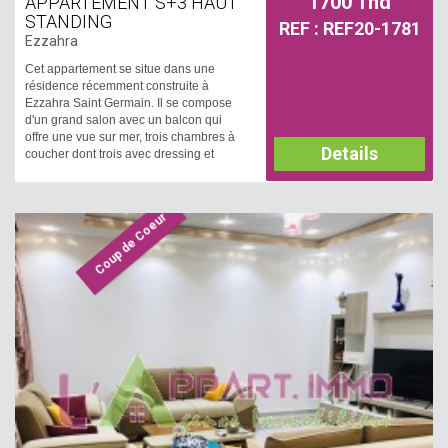
1700 Tnd
APPARTEMENT S+3 HAUT
STANDING
REF : REF20-1781
Ezzahra
Cet appartement se situe dans une
résidence récemment construite à
Ezzahra Saint Germain. Il se compose
d'un grand salon avec un balcon qui
offre une vue sur mer, trois chambres à
Details
coucher dont trois avec dressing et
balcon, partageant une salle d'eau avec
douche. Une salle d'eau est disponible
pour les invitées. Une cuisine
Coup de Coeur
aménagée et équipée par une plaque,
hotte, four, micro-onde, lave-vaisselle et
frigidaire avec accès à un grand séchoir.
Il est équipé par un chauffage central et
climatisation centrale. Une place parking
sous-sol est disponible.