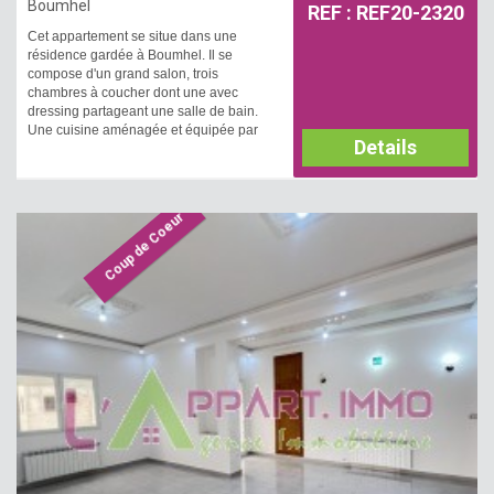
Boumhel
REF : REF20-2320
Cet appartement se situe dans une
résidence gardée à Boumhel. Il se
compose d'un grand salon, trois
chambres à coucher dont une avec
dressing partageant une salle de bain.
Une cuisine aménagée et équipée par
Details
une plaque, four et hotte aspirante avec
accès à un séchoir et une salle d’eau
avec douche pour les invités est
disponible. Il est équipé par un
Coup de Coeur
chauffage central et un climatiseur. Une
place de parking est disponible.