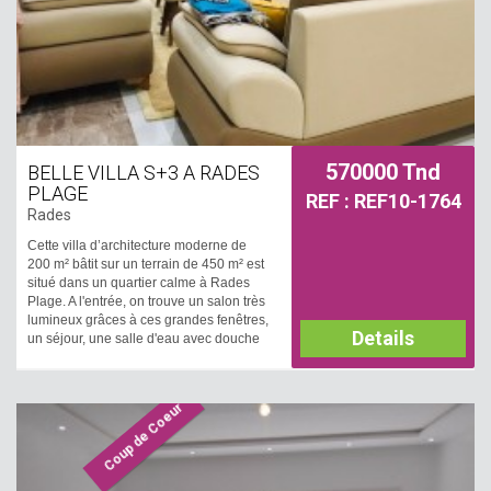
570000 Tnd
BELLE VILLA S+3 A RADES
PLAGE
REF : REF10-1764
Rades
Cette villa d’architecture moderne de
200 m² bâtit sur un terrain de 450 m² est
situé dans un quartier calme à Rades
Plage. A l'entrée, on trouve un salon très
lumineux grâces à ces grandes fenêtres,
Details
un séjour, une salle d'eau avec douche
et une cuisine bien aménagée et
équipée par plaque, hotte et four qui
dispose d'un coin de repas et qui donne
Coup de Coeur
sur une belle terrasse. La partie nuit est
répartit en deux suites parentale; une
avec une salle de bain et l'autre avec
une salle d'eau avec douche. A
l’extérieur, on trouve une entrée de