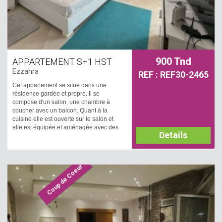
900 Tnd
APPARTEMENT S+1 HST
Ezzahra
REF : REF30-2465
Cet appartement se situe dans une
résidence gardée et propre. Il se
compose d'un salon, une chambre à
coucher avec un balcon. Quant à la
cuisine elle est ouverte sur le salon et
elle est équipée et aménagée avec des
Details
éléments de rangements, plaque, hotte
et four et une salle de bain. Il est équipé
par un chauffage central et un
climatiseur. Une place de parking est
Coup de Coeur
disponible.