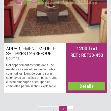
1200 Tnd
APPARTEMENT MEUBLE
S+1 PRES CARREFOUR
REF : REF30-453
Boumhel
Cet appartement est situé dans une
résidence calme et proche de toutes
commodités. L'entrée donne sur un
salon avec un accès à un balcon. Une
cuisine aménagée et équipée et
Details
complétée par un séchoir exploitable.
Un couloir muni d'un dressing nous
mène à la partie nuit qui loge une
chambre à coucher et une salle de bain.
Il est équipé par deux climatiseurs et un
chauffage central.
2