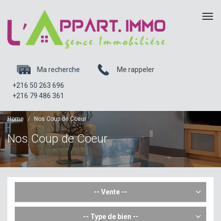
Tog
navi
Ma recherche
Me rappeler
+216 50 263 696
+216 79 486 361
Home
Nos Coup de Coeur
Nos Coup de Coeur
-- Vente --
-- Type de bien --