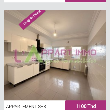
invités. La partie nuit est répartit en trois
chambre à coucher dont une suite
Coup de Coeur
parentale et une salle de bain
commune. A l’extérieur, un jardin fait le
3/4 de cette dernière et une piscine a été
pensée. Un abris de voiture et une petite
cuisine extérieur sont disponible.
1100 Tnd
APPARTEMENT S+3