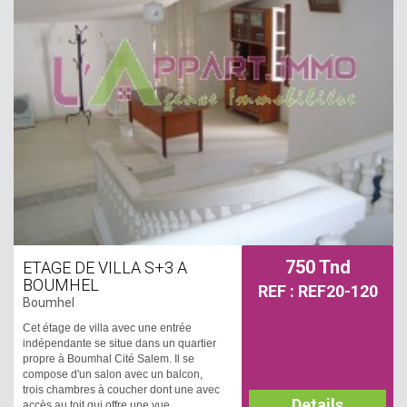
750 Tnd
ETAGE DE VILLA S+3 A
BOUMHEL
REF : REF20-120
Boumhel
Cet étage de villa avec une entrée
indépendante se situe dans un quartier
propre à Boumhal Cité Salem. Il se
compose d'un salon avec un balcon,
trois chambres à coucher dont une avec
Details
accès au toit qui offre une vue