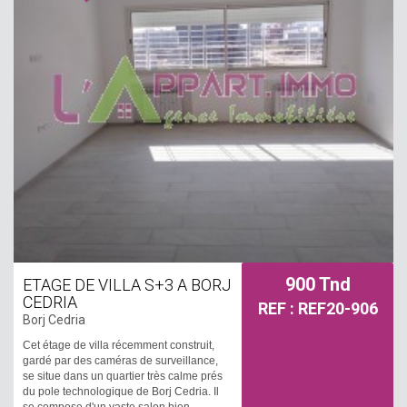
voitures, un garage et un jardin. La villa
est équipée par des caméras de
surveillance.
900 Tnd
ETAGE DE VILLA S+3 A BORJ
CEDRIA
REF : REF20-906
Borj Cedria
Cet étage de villa récemment construit,
gardé par des caméras de surveillance,
se situe dans un quartier très calme prés
du pole technologique de Borj Cedria. Il