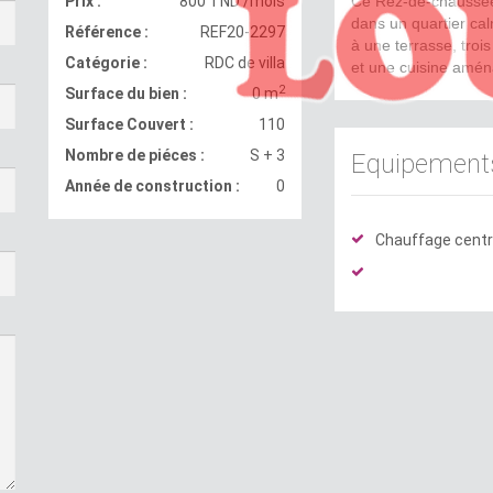
Prix :
800 TND /mois
Ce Rez-de-chaussée 
dans un quartier ca
Référence :
REF20-2297
à une terrasse, tro
Catégorie :
RDC de villa
et une cuisine aména
2
Surface du bien :
0 m
Surface Couvert :
110
Nombre de piéces :
S + 3
Equipement
Année de construction :
0
Chauffage centr