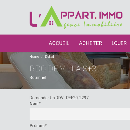
ACCUEIL
ACHETER
LOUER
Home
Detail
RDC DE VILLA S+3
Boumhel
Demander Un RDV : REF20-2297
Nom
*
Prénom
*