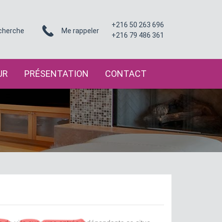
+216 50 263 696
cherche
Me rappeler
+216 79 486 361
UR
PRÉSENTATION
CONTACT