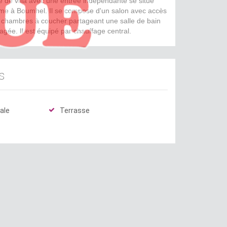
de villa avec une entrée indépendante se situe
lme à Boumhel. Il se compose d'un salon avec accès
is chambres à coucher partageant une salle de bain
gée. Il est équipé par chauffage central.
s
ale
Terrasse