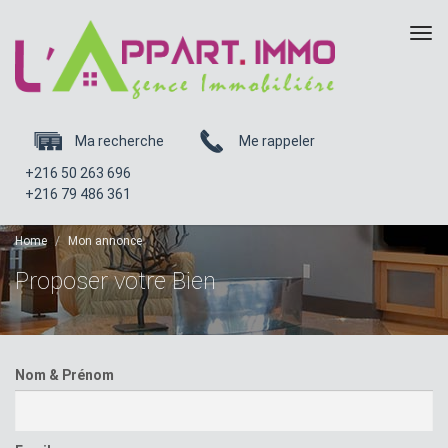
Tog
navi
Ma recherche
Me rappeler
+216 50 263 696
+216 79 486 361
Home
Mon annonce
Proposer votre Bien
Nom & Prénom